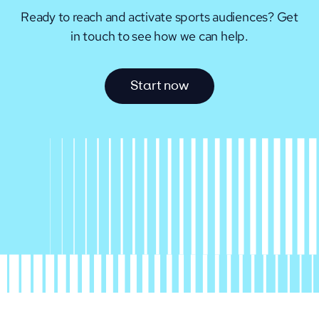
Ready to reach and activate sports audiences?
Get
in touch to see how we can help.
S
t
a
r
t
n
o
w